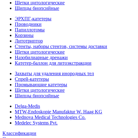
Щетки цитологические
Щипцы биопсийные
ЭРХПГ-катетеры
Проводники
Папиллотомы
Корзины
Литотриптор
Стенты, наборы стентов, системы доставки
Щетки цитологические
Назобилиарные дренажи
Катетер-баллон для литоэкстракции
Захваты для удаления инородных тел
Спрей-катетеры
Промывающие катетеры
Щетки цитологические
Щипцы биопсийные
Delga-Medis
MTW-Endoskopie Manufaktur W. Haag KG
Mednova Medical Technologies Co.
Medelec Systems Pvt.
Классификации