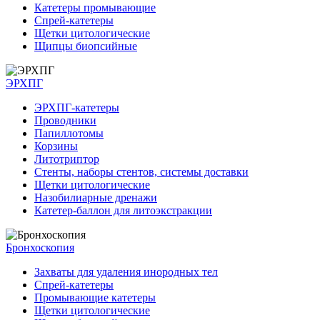
Катетеры промывающие
Спрей-катетеры
Щетки цитологические
Щипцы биопсийные
ЭРХПГ
ЭРХПГ-катетеры
Проводники
Папиллотомы
Корзины
Литотриптор
Стенты, наборы стентов, системы доставки
Щетки цитологические
Назобилиарные дренажи
Катетер-баллон для литоэкстракции
Бронхоскопия
Захваты для удаления инородных тел
Спрей-катетеры
Промывающие катетеры
Щетки цитологические