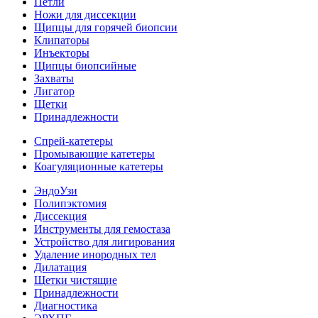
Петли
Ножи для диссекции
Щипцы для горячей биопсии
Клипаторы
Инъекторы
Щипцы биопсийные
Захваты
Лигатор
Щетки
Принадлежности
Спрей-катетеры
Промывающие катетеры
Коагуляционные катетеры
ЭндоУзи
Полипэктомия
Диссекция
Инструменты для гемостаза
Устройство для лигирования
Удаление инородных тел
Дилатация
Щетки чистящие
Принадлежности
Диагностика