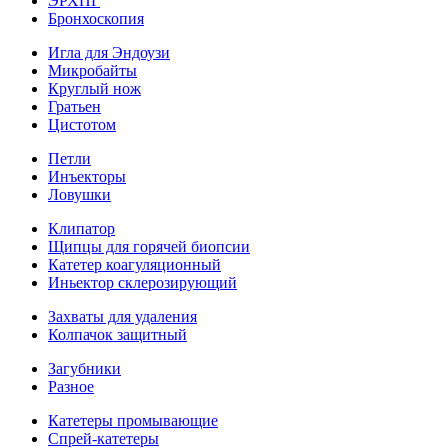
ЭРХПГ
Бронхоскопия
Игла для Эндоузи
Микробайты
Круглый нож
Гратьен
Цистотом
Петли
Инъекторы
Ловушки
Клипатор
Щипцы для горячей биопсии
Катетер коагуляционный
Иньектор склерозирующий
Захваты для удаления
Колпачок защитный
Загубники
Разное
Катетеры промывающие
Спрей-катетеры