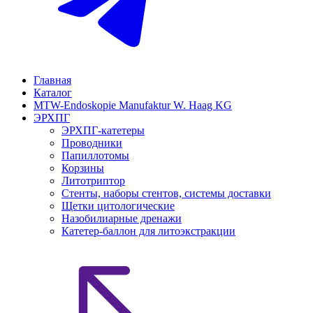
Главная
Каталог
MTW-Endoskopie Manufaktur W. Haag KG
ЭРХПГ
ЭРХПГ-катетеры
Проводники
Папиллотомы
Корзины
Литотриптор
Стенты, наборы стентов, системы доставки
Щетки цитологические
Назобилиарные дренажи
Катетер-баллон для литоэкстракции