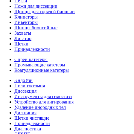
Петли
Ножи для диссекции
Щипцы для горячей биопсии
Клипаторы
Инъекторы
Щипцы биопсийные
Захваты
Лигатор
Щетки
Принадлежности
Спрей-катетеры
Промывающие катетеры
Коагуляционные катетеры
ЭндоУзи
Полипэктомия
Диссекция
Инструменты для гемостаза
Устройство для лигирования
Удаление инородных тел
Дилатация
Щетки чистящие
Принадлежности
Диагностика