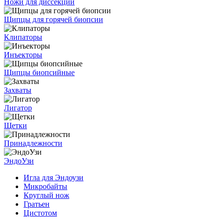
Ножи для диссекции
Щипцы для горячей биопсии
Клипаторы
Инъекторы
Щипцы биопсийные
Захваты
Лигатор
Щетки
Принадлежности
ЭндоУзи
Игла для Эндоузи
Микробайты
Круглый нож
Гратьен
Цистотом