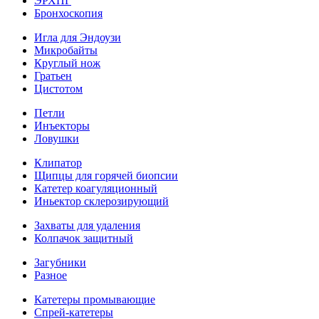
ЭРХПГ
Бронхоскопия
Игла для Эндоузи
Микробайты
Круглый нож
Гратьен
Цистотом
Петли
Инъекторы
Ловушки
Клипатор
Щипцы для горячей биопсии
Катетер коагуляционный
Иньектор склерозирующий
Захваты для удаления
Колпачок защитный
Загубники
Разное
Катетеры промывающие
Спрей-катетеры