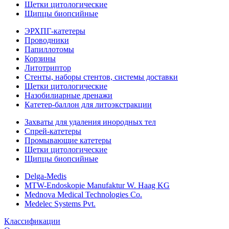
Щетки цитологические
Щипцы биопсийные
ЭРХПГ-катетеры
Проводники
Папиллотомы
Корзины
Литотриптор
Стенты, наборы стентов, системы доставки
Щетки цитологические
Назобилиарные дренажи
Катетер-баллон для литоэкстракции
Захваты для удаления инородных тел
Спрей-катетеры
Промывающие катетеры
Щетки цитологические
Щипцы биопсийные
Delga-Medis
MTW-Endoskopie Manufaktur W. Haag KG
Mednova Medical Technologies Co.
Medelec Systems Pvt.
Классификации