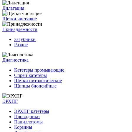
Дилатация
Щетки чистящие
Принадлежности
Загубники
Разное
Диагностика
Катетеры промывающие
Спрей-катетеры
Щетки цитологические
Щипцы биопсийные
ЭРХПГ
ЭРХПГ-катетеры
Проводники
Папиллотомы
Корзины