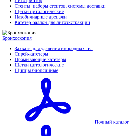
Литотриптор
Стенты, наборы стентов, системы доставки
Щетки цитологические
Назобилиарные дренажи
Катетер-баллон для литоэкстракции
Бронхоскопия
Захваты для удаления инородных тел
Спрей-катетеры
Промывающие катетеры
Щетки цитологические
Щипцы биопсийные
Полный каталог