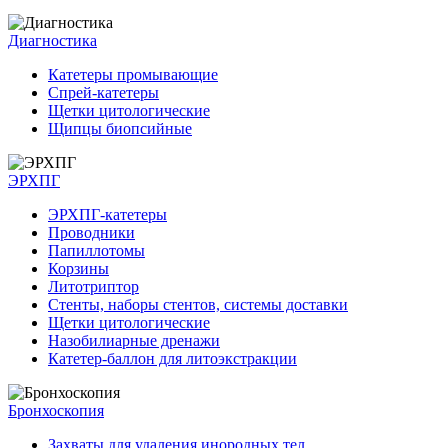
Диагностика
Катетеры промывающие
Спрей-катетеры
Щетки цитологические
Щипцы биопсийные
ЭРХПГ
ЭРХПГ-катетеры
Проводники
Папиллотомы
Корзины
Литотриптор
Стенты, наборы стентов, системы доставки
Щетки цитологические
Назобилиарные дренажи
Катетер-баллон для литоэкстракции
Бронхоскопия
Захваты для удаления инородных тел