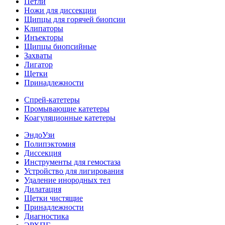
Петли
Ножи для диссекции
Щипцы для горячей биопсии
Клипаторы
Инъекторы
Щипцы биопсийные
Захваты
Лигатор
Щетки
Принадлежности
Спрей-катетеры
Промывающие катетеры
Коагуляционные катетеры
ЭндоУзи
Полипэктомия
Диссекция
Инструменты для гемостаза
Устройство для лигирования
Удаление инородных тел
Дилатация
Щетки чистящие
Принадлежности
Диагностика