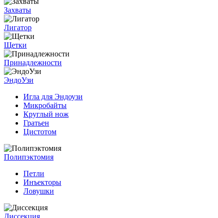
Захваты
Лигатор
Щетки
Принадлежности
ЭндоУзи
Игла для Эндоузи
Микробайты
Круглый нож
Гратьен
Цистотом
Полипэктомия
Петли
Инъекторы
Ловушки
Диссекция