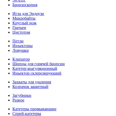
ЭРХПГ
Бронхоскопия
Игла для Эндоузи
Микробайты
Круглый нож
Гратьен
Цистотом
Петли
Инъекторы
Ловушки
Клипатор
Щипцы для горячей биопсии
Катетер коагуляционный
Иньектор склерозирующий
Захваты для удаления
Колпачок защитный
Загубники
Разное
Катетеры промывающие
Спрей-катетеры