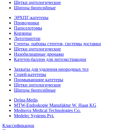
Щетки цитологические
Щипцы биопсийные
ЭРХПГ-катетеры
Проводники
Папиллотомы
Корзины
Литотриптор
Стенты, наборы стентов, системы доставки
Щетки цитологические
Назобилиарные дренажи
Катетер-баллон для литоэкстракции
Захваты для удаления инородных тел
Спрей-катетеры
Промывающие катетеры
Щетки цитологические
Щипцы биопсийные
Delga-Medis
MTW-Endoskopie Manufaktur W. Haag KG
Mednova Medical Technologies Co.
Medelec Systems Pvt.
Классификации